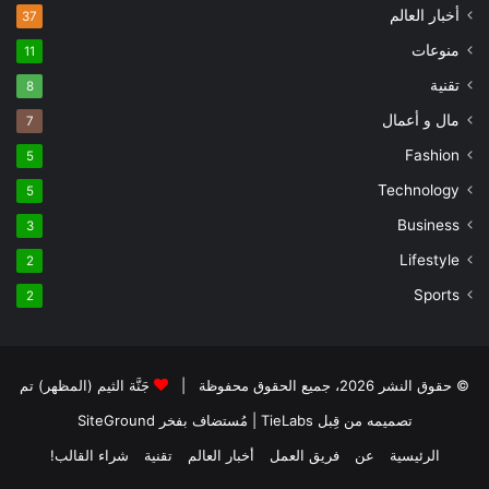
أخبار العالم
37
منوعات
11
تقنية
8
مال و أعمال
7
Fashion
5
Technology
5
Business
3
Lifestyle
2
Sports
2
© حقوق النشر 2026، جميع الحقوق محفوظة |
جَنَّة الثيم (المظهر) تم
تصميمه من قِبل TieLabs
| مُستضاف بفخر
SiteGround
الرئيسية
عن
فريق العمل
أخبار العالم
تقنية
شراء القالب!