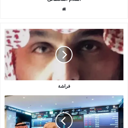
م
و
ق
ع
ا
ل
و
ي
ب
فراشة