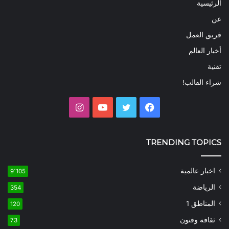
الرئيسية
عن
فريق العمل
أخبار العالم
تقنية
شراء القالب!
فيسبوك
تويتر
يوتيوب
انستقرام
TRENDING TOPICS
اخبار عالمية
9٬105
الرياضة
354
المناطق 1
120
ثقافة وفنون
73