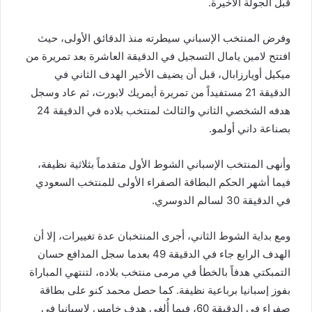
قبل الجولة الأخيرة.
وفرض المنتخب الإسباني سيطرته منذ الدقائق الأولى، حيث
افتتح لامين يامال التسجيل في الدقيقة العاشرة بعد تمريرة من
ميكيل أويارزابال، قبل أن يضيف الأخير الهدف الثاني في
الدقيقة 21 مستفيداً من تمريرة أيمريك لابورت، ثم عاد وسجل
هدفه الشخصي الثاني والثالث لمنتخب بلاده في الدقيقة 24
بصناعة داني أولمو.
وأنهى المنتخب الإسباني الشوط الأول متقدماً بثلاثية نظيفة،
فيما أشهر الحكم البطاقة الصفراء الأولى للمنتخب السعودي
في الدقيقة 30 لسالم الدوسري.
ومع بداية الشوط الثاني، أجرى المنتخبان عدة تغييرات، إلا أن
الهدف الرابع جاء في الدقيقة 49 بعدما سجل المدافع حسان
التمبكتي هدفاً بالخطأ في مرمى منتخب بلاده، لتنتهي المباراة
بفوز إسبانيا برباعية نظيفة. كما حصل محمد كنو على بطاقة
صفراء في الدقيقة 60، فيما أُلغي هدف خامس لإسبانيا في