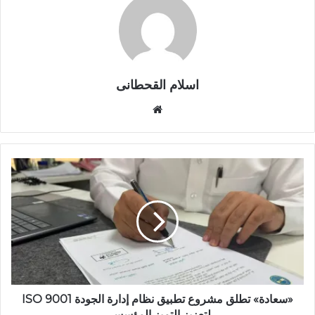
اسلام القحطانى
م
و
ق
ع
ا
ل
و
ي
ب
«سعادة» تطلق مشروع تطبيق نظام إدارة الجودة ISO 9001
لتعزيز التميز المؤسسي