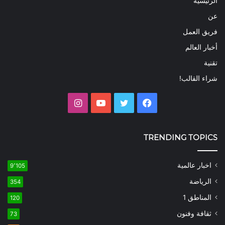
الرئيسية
عن
فريق العمل
أخبار العالم
تقنية
شراء القالب!
فيسبوك
تويتر
يوتيوب
انستقرام
TRENDING TOPICS
اخبار عالمية
9٬105
الرياضة
354
المناطق 1
120
ثقافة وفنون
73