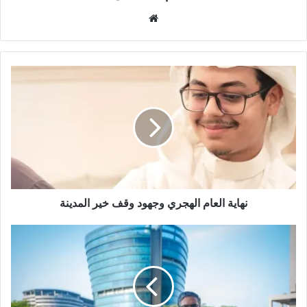
م
و
ق
ع
ا
ل
و
ي
ب
نهاية العام الهجري وجهود وقف خير المدينة