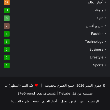
أخبار العالم
37
منوعات
11
تقنية
8
مال و أعمال
7
Fashion
5
Technology
5
Business
3
Lifestyle
2
Sports
2
© حقوق النشر 2026، جميع الحقوق محفوظة |
جَنَّة الثيم (المظهر) تم
تصميمه من قِبل TieLabs
| مُستضاف بفخر
SiteGround
الرئيسية
عن
فريق العمل
أخبار العالم
تقنية
شراء القالب!