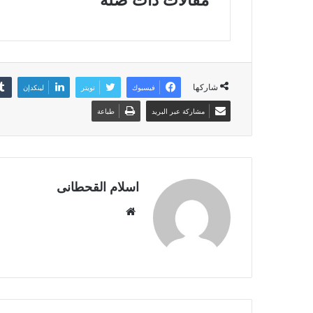
مقالات ذات صلة
شاركها
فيسبوك
تويتر
لينكدإن
مشاركة عبر البريد
طباعة
اسلام القحطانى
م
و
ق
ع
ا
ل
و