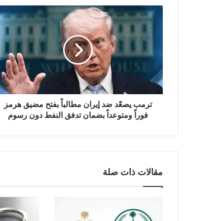
ي
ب
ترمب يصعّد ضد إيران مطالباً بفتح مضيق هرمز
فوراً ومتوعداً بضمان تدفق النفط دون رسوم
مقالات ذات صلة