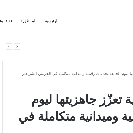
الرئيسية
المناطق 1
ثقافة و
*معرض”السعودية تصنع المستقبل” فرصة استثمارية للشركات الناشئة في قطاعات الذكاء الاصطناعي وربطها بالشركات العالمية*
ا
تها ليوم الجمعة بخدمات رقمية وميدانية متكاملة في الحرمين الشريفين
 تعزّز جاهزيتها ليوم
ة وميدانية متكاملة في