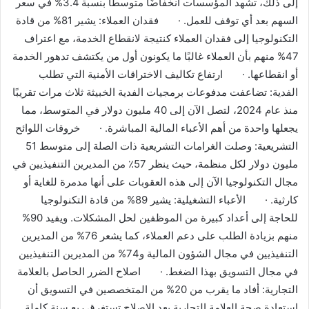
إلى ذلك، تشهد المؤسسات انخفاضًا متوسطًا بنسبة 3.4% في سعر
السهم بعد أي توقف للعمل. · فقدان العملاء: يشير 81% من قادة
التكنولوجيا إلى فقدان العملاء كنتيجة لانقطاع الخدمة، مع اعتراف
47% منهم بأن العملاء غالبًا ما يكونون أول من يكتشف تدهور الخدمة
أو انقطاعها. · ارتفاع تكاليف الاختراقات الأمنية التي تطلب
الفدية: تضاعفت مدفوعات برمجيات الفدية الخبيثة ثلاث مرات تقريبًا
منذ عام 2024، لتصل الآن إلى 40 مليون دولار في المتوسط، مما
يجعلها واحدة من أهم الأعباء المالية المباشرة. · خروقات اللوائح
التشريعية: وصلت الغرامات التشريعية ذات الصلة إلى متوسط ​​51
مليون دولار لكل منظمة، حيث ينظر 57٪ من المديرين التنفيذيين في
مجال التكنولوجيا الآن إلى هذه العقوبات على أنها مدمرة للغاية أو
كارثية. · الأعباء التشغيلية: يشير 89% من قادة التكنولوجيا
للحاجة إلى أعداد كبيرة من الموظفين لحل المشكلات. ويفيد 90%
منهم بزيادة الطلب على دعم العملاء، كما يشعر 76% من المديرين
التنفيذيين في مجال الشؤون المالية و74% من المديرين التنفيذيين
في مجال التسويق بهذا الضغط. · اصلاح الضرر الحاصل بالعلامة
التجارية: أفاد ما يقرب من 20% من المتخصصين في التسويق أن
استعادة صحة العلامة التجارية بعد الإصلاح تستغرق ربع سنة كاملة.