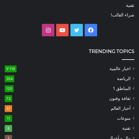
تقنية
شراء القالب!
فيسبوك
تويتر
يوتيوب
انستقرام
TRENDING TOPICS
اخبار عالمية
9٬119
الرياضة
354
المناطق 1
120
ثقافة وفنون
73
أخبار العالم
37
منوعات
11
تقنية
8
مال و أعمال
7