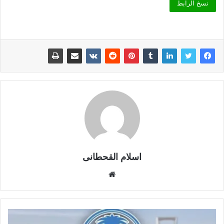
نسخ الرابط
اسلام القحطانى
م
و
ق
ع
ا