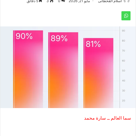
اسلام القحطانى
مايو 21, 2026
0
3
5 دقائق
سما العالم ــ سارة محمد