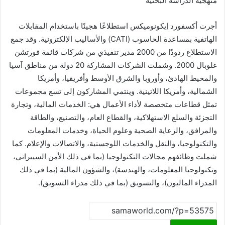
منهجية الدراسة البحثية
أجرت أكسفورد إيكونوميكس استطلاعًا هجينًا باستخدام المقابلات
الهاتفية بمساعدة الحاسوب (CATI) والأساليب الإلكترونية. وقد جمع
الاستطلاع ردودًا من 2000 مدير تنفيذي من شركات قائمة فورتشن
غلوبال 2000. وشملت الشركات المشاركة 20 دولة من مناطق آسيا
والمحيط الهادئ، وأوروبا والشرق الأوسط وأفريقيا، وأمريكا
الشمالية، وأمريكا اللاتينية. وينتمي المشاركون إلى تسع مجموعات
تمثل قطاعات متخصصة لأداء الأعمال هي: الخدمات المالية، وتجارة
التجزئة والسلع الاستهلاكية، والقطاع العام، والتصنيع، والطاقة
والمرافق، والرعاية الصحية وعلوم الحياة، وخدمات المعلومات
والتكنولوجيا، والنقل والخدمات اللوجستية، والاتصالات والإعلام. كما
شملت وظائفهم مجالات التكنولوجيا (بما في ذلك الأمن السيبراني،
وتكنولوجيا المعلومات، والهندسة)، والشؤون المالية (بما في ذلك
المدراء الماليون)، والتسويق (بما في ذلك مدراء التسويق).