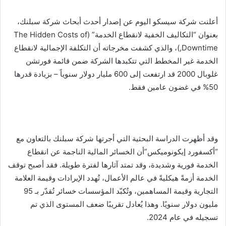
أعلنت شركة سيسكو اليوم عن إصدار أحدث أبحاث شركة سبلنك،
بعنوان “التكاليف الخفية لانقطاع الخدمة” (The Hidden Costs of
Downtime,)، والذي كشفت مخرجاته أن التكلفة الإجمالية لانقطاع
الخدمة غير المخطط التي تتكبدها الشركة ضمن قائمة فورتشن
غلوبال 2000 قد ارتفعت إلى 600 مليار دولار سنوياً – بزيادة قدرها
50% في غضون عامين فقط.
وقد أظهرت الدراسة البحثية التي أجرتها شركة سبلنك بالتعاون مع
“أكسفورد إيكونوميكس”أن الخسائر المالية الناجمة عن انقطاع
الخدمة فورية وشديدة، وقد تمتد آثارها لفترة طويلة. فقد أصبح توقف
الخدمة أزمةً هيكليةً في عالم الأعمال، تُهدد الإيرادات وقيمة العلامة
التجارية وقيمة المساهمين، وتُكبّد المؤسسات خسائر تُقدّر بـ 95
مليون دولار سنويًا. وهذا يُعادل تقريبًا ضعف المستوى الذي تم
تسجيله في عام 2024.