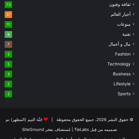
ثقافة وفنون
73
أخبار العالم
37
منوعات
11
تقنية
8
مال و أعمال
7
Fashion
5
Technology
5
Business
3
Lifestyle
2
Sports
2
© حقوق النشر 2026، جميع الحقوق محفوظة |
جَنَّة الثيم (المظهر) تم
تصميمه من قِبل TieLabs
| مُستضاف بفخر
SiteGround