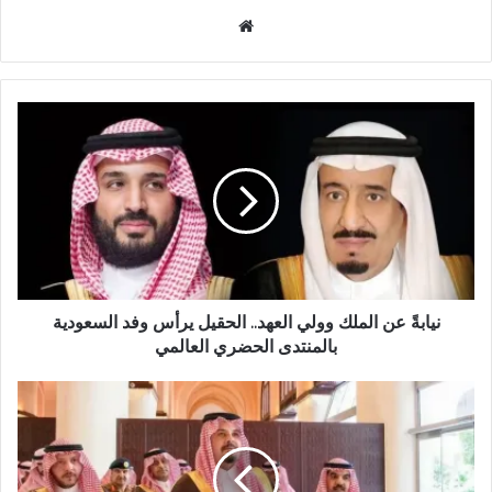
م
و
ق
ع
ا
ل
و
ي
ب
نيابةً عن الملك وولي العهد.. الحقيل يرأس وفد السعودية
بالمنتدى الحضري العالمي