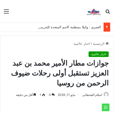
بحث
الق
عن
العمري : وكيلا بمنظمة الامم المتحدة للتدريب والاعلام ال UN MTC بالمملكة ودول الخليج العربي
الرئيسية
/
اخبار عالمية
اخبار عالمية
جوازات مطار الأمير محمد بن عبد
العزيز تستقبل أولى رحلات ضيوف
الرحمن من روسيا
اسلام القحطانى
مايو 11, 2026
0
1
أقل من دقيقة