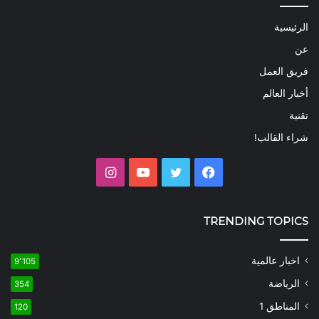
الرئيسية
عن
فريق العمل
أخبار العالم
تقنية
شراء القالب!
فيسبوك
تويتر
يوتيوب
انستقرام
TRENDING TOPICS
اخبار عالمية
9٬105
الرياضة
354
المناطق 1
120