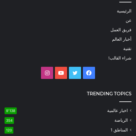
الرئيسية
عن
فريق العمل
أخبار العالم
تقنية
شراء القالب!
فيسبوك
تويتر
يوتيوب
انستقرام
TRENDING TOPICS
اخبار عالمية
9٬138
الرياضة
354
المناطق 1
120