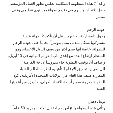
وأكد أنّ هذه المنظومة المتكاملة تعكس تطور العمل المؤسسي
داخل الاتحاد، وتسهم في تقديم بطولة بمستوى تنظيمي وفني
متميز.
عودة الزخم
وحول المشاركة، أوضح باسنبل أنّ تأكيد 12 دولة عربية
مشاركتها بشكل مبدئي يمثل مؤشراً إيجابياً على عودة الزخم
للبطولة، خاصة أنّها تضم أكثر من نصف الدول الأعضاء، ومن
المنتظر ارتفاع العدد مع إغلاق باب القوائم النهائية في 10 أبريل.
وأضاف أنّ توقيت البطولة جاء مدروساً لإتاحة الفرصة
للرياضيين لتحقيق الأرقام التأهيلية لبطولة العالم للشباب،
المقررة صيف هذا العام في الولايات المتحدة الأمريكية، كون
البطولة مدرجة ضمن أجندة الاتحاد الدولي، ما يعزز من أهميتها
الفنية.
يوبيل ذهبي
وتأتي هذه البطولة بالتزامن مع احتفال الاتحاد بمرور 50 عاماً