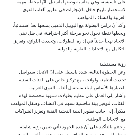
على تأسيسه، وهي مناسبة وصفها باسنبل بأنّها محطة مهمة
لاستحضار تاريخ حافل بالإنجازات في تطوير ألعاب القوى
العربية واكتشاف المواهب.
وأكد أنّ تزامن البطولة مع اليوبيل الذهبي يمنحها بعدً استثنائياً،
ويجعلها نقطة تحول نحو مرحلة أكثر احترافية، في ظل تبني
الاتحاد نهجاً حديثاً في إدارة البطولات، وتحديث اللوائح، وتعزيز
التكامل مع الاتحادات القارية والدولية.
رؤية مستقبلية
وعن الخطوة التالية، شدد باسنبل على أنّ الاتحاد سيواصل
تحديث أنظمته ولوائحه، مع تركيز خاص على الفئات السنية
باعتبارها الأساس لبناء مستقبل ألعاب القوى العربية.
وأشار إلى العمل على تنظيم بطولات سنوية مخصصة لهذه
الفئات، لتوفير بيئة تنافسية تسهم في اكتشاف وصقل المواهب
مبكراً، إلى جانب تطوير البنية التحتية الفنية وتعزيز الشراكات
مع الاتحادات الوطنية.
واختتم بالتأكيد على أنّ هذه الجهود تأتي ضمن رؤية شاملة
تهدف إلى رفع مستوى التنافسية وتعزيز حضور ألعاب القوى