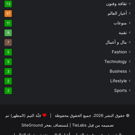
ثقافة وفنون
73
أخبار العالم
37
منوعات
11
تقنية
8
مال و أعمال
7
Fashion
5
Technology
5
Business
3
Lifestyle
2
Sports
2
© حقوق النشر 2026، جميع الحقوق محفوظة |
جَنَّة الثيم (المظهر) تم
تصميمه من قِبل TieLabs
| مُستضاف بفخر
SiteGround
الرئيسية
عن
فريق العمل
أخبار العالم
تقنية
شراء القالب!