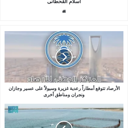
اسلام القحطانى
م
و
ق
ع
ا
ل
و
ي
ب
الأرصاد تتوقع أمطاراً رعدية غزيرة وسيولاً على عسير وجازان
ونجران ومناطق أخرى