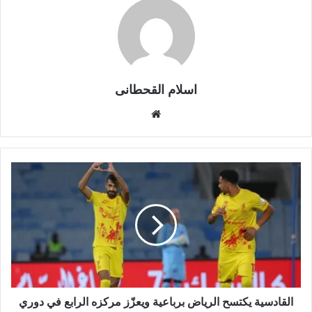
اسلام القحطانى
م
و
ق
ع
ا
ل
و
ي
ب
القادسية يكتسح الرياض برباعية ويعزّز مركزه الرابع في دوري