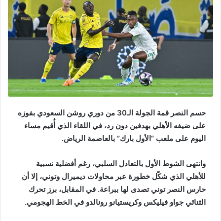
حسم
النصر
قمة الجولة الـ30 من
دوري روشن السعودي
بفوزه
على ضيفه
الأهلي
بهدفين دون رد، في اللقاء الذي أُقيم مساء
اليوم على ملعب “الأول بارك” بالعاصمة الرياض.
وانتهى الشوط الأول بالتعادل السلبي، رغم أفضلية نسبية
للأهلي الذي شكّل خطورة عبر محاولات ديميرال وتوني، إلا أن
حارس النصر توني تصدى لها ببراعة. في المقابل، برز تحرك
الثنائي جواو فيليكس و
كريستيانو رونالدو
في الخط الهجومي.