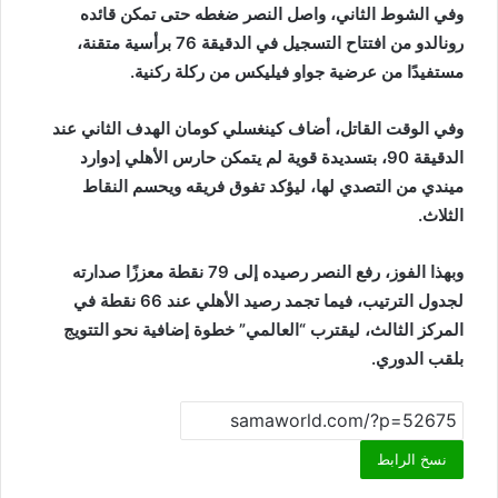
وفي الشوط الثاني، واصل النصر ضغطه حتى تمكن قائده
رونالدو من افتتاح التسجيل في الدقيقة 76 برأسية متقنة،
مستفيدًا من عرضية جواو فيليكس من ركلة ركنية.
وفي الوقت القاتل، أضاف
كينغسلي كومان
الهدف الثاني عند
الدقيقة 90، بتسديدة قوية لم يتمكن حارس الأهلي إدوارد
ميندي من التصدي لها، ليؤكد تفوق فريقه ويحسم النقاط
الثلاث.
وبهذا الفوز، رفع النصر رصيده إلى 79 نقطة معززًا صدارته
لجدول الترتيب، فيما تجمد رصيد الأهلي عند 66 نقطة في
المركز الثالث، ليقترب “العالمي” خطوة إضافية نحو التتويج
بلقب الدوري.
نسخ الرابط