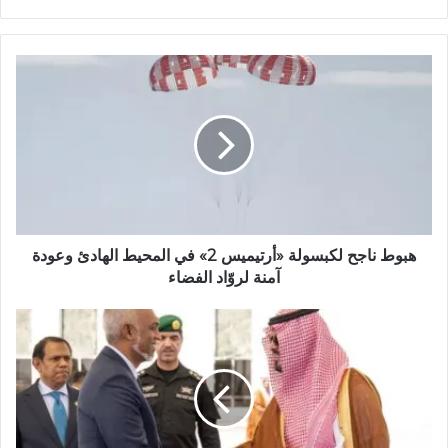
و
ق
ع
ا
ل
و
ي
ب
هبوط ناجح لكبسولة «أرتيميس 2» في المحيط الهادئ وعودة
آمنة لروّاد الفضاء