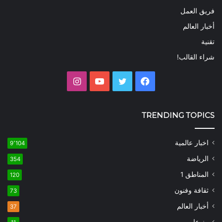
فريق العمل
أخبار العالم
تقنية
شراء القالب!
فيسبوك
تويتر
يوتيوب
انستقرام
TRENDING TOPICS
اخبار عالمية
9٬104
الرياضة
354
المناطق 1
120
ثقافة وفنون
73
أخبار العالم
37
منوعات