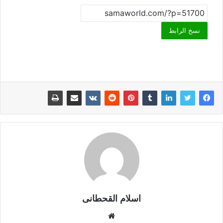
نسخ الرابط
اسلام القحطانى
م