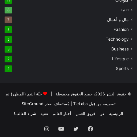
11
تقنية
8
مال و أعمال
7
Fashion
5
Technology
5
Business
3
Lifestyle
2
Sports
2
© حقوق النشر 2026، جميع الحقوق محفوظة |
جَنَّة الثيم (المظهر) تم
تصميمه من قِبل TieLabs
| مُستضاف بفخر
SiteGround
الرئيسية
عن
فريق العمل
أخبار العالم
تقنية
شراء القالب!
فيسبوك
تويتر
يوتيوب
انستقرام