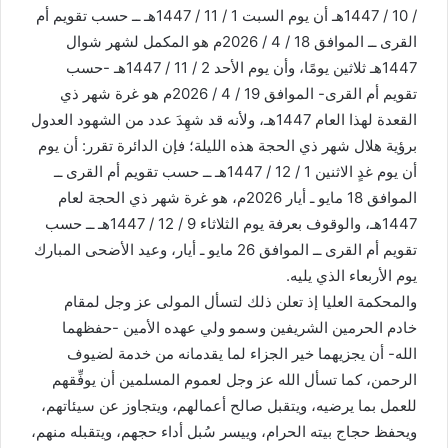
/ 10 / 1447هـ أن يوم السبت 1 / 11 / 1447هـ ــ حسب تقويم أم
القرى ــ الموافق 18 / 4 / 2026م هو المكمل لشهر شوال
1447هـ ثلاثين يومًا، وأن يوم الأحد 2 / 11 / 1447هـ -حسب
تقويم أم القرى- الموافق 19 / 4 / 2026م هو غرة شهر ذي
القعدة لهذا العام 1447هـ، ولأنه قد شهِدَ عدد من الشهود العدول
برؤية هلال شهر ذي الحجة هذه الليلة؛ فإن الدائرة تقرر: أن يوم
أن يوم غدٍ الاثنين 1 / 12 / 1447هـ ــ حسب تقويم أم القرى ــ
الموافق 18 مايو ـ أيار 2026م، هو غرة شهر ذي الحجة لعام
1447هـ، والوقوف بعرفة يوم الثلاثاء 9 / 12 / 1447هـ ــ حسب
تقويم أم القرى ــ الموافق 26 مايو ـ أيار، وعيد الأضحى المبارك
يوم الأربعاء الذي يليه.
والمحكمة العليا إذ تعلن ذلك لتسأل المولى عز وجل لمقام
خادم الحرمين الشريفين وسمو ولي عهده الأمين -حفظهما
الله- أن يجزيهما خير الجزاء لما يقدمانه من خدمة لضيوف
الرحمن، كما تسأل الله عز وجل لعموم المسلمين أن يوفِّقهم
للعمل بما يرضيه، ويتقبل صالح أعمالهم، ويتجاوز عن سيئاتهم،
ويحفظ حجاج بيته الحرام، وييسر سُبل أداء حجهم، ويتقبله منهم،