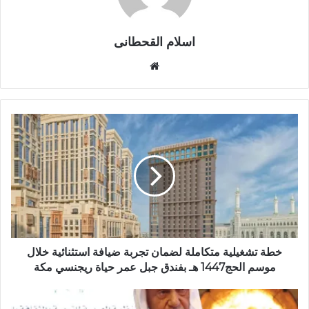
اسلام القحطانى
م
و
ق
ع
ا
ل
و
ي
ب
خطة تشغيلية متكاملة لضمان تجربة ضيافة استثنائية خلال
موسم الحج1447 هـ بفندق جبل عمر حياة ريجنسي مكة