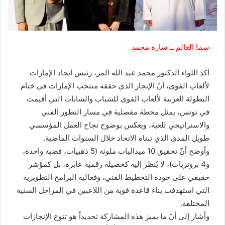
سما العالم ــ سارة محمد
أكد اللواء الدكتور محمد عبد الله المر، رئيس اتحاد الإمارات
لألعاب القوى، أنّ الإنجاز الذي حققه منتخب الإمارات في ختام
البطولة العربية لألعاب القوى للشباب والشابات التي أقيمت
في تونس، يمثل محطة مفصلية في مسار التطور الفني
والاستراتيجي للعبة، ويعكس بوضوح نجاح العمل المؤسسي
طويل المدى الذي تبناه الاتحاد خلال السنوات الماضية.
وأوضح أنّ تحقيق 10 ميداليات ملونة (5 ذهبيات، فضية واحدة،
و4 برونزيات)، لا يُنظر إليه كحصيلة رقمية عابرة، بل كمؤشر
حقيقي على جودة التخطيط الفني، وفعالية البرامج التطويرية
التي استهدفت بناء قاعدة قوية من اللاعبين في المراحل السنية
المختلفة.
وأشار إلى أنّ ما يميز هذه المشاركة تحديداً هو تنوع الإنجازات