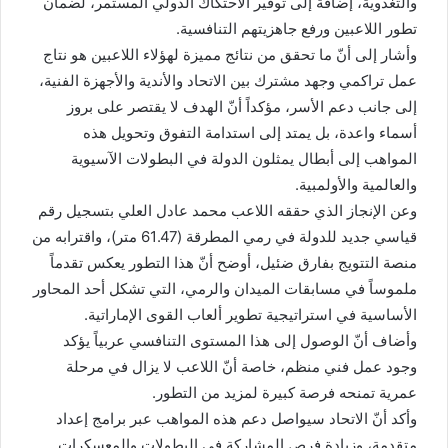
والتغذوية، إضافة إلى توفير الاحتكاك الدولي المستمر، لضمان
تطور اللاعبين ورفع جاهزيتهم التنافسية.
وأشار إلى أنّ ما تحقق من نتائج مميزة لهؤلاء اللاعبين هو نتاج
عمل تراكمي وجهد مشترك بين الاتحاد والأندية والأجهزة الفنية،
إلى جانب دعم الأسر، مؤكداً أنّ الهدف لا يقتصر على بروز
أسماء واعدة، بل يمتد إلى استدامة التفوق وتحويل هذه
المواهب إلى أبطال يمثلون الدولة في البطولات الآسيوية
والعالمية والأولمبية.
وعن الإنجاز الذي حققه اللاعب محمد عادل العلي بتسجيل رقم
قياسي جديد للدولة في رمي المطرقة (61.47 متر)، واقترابه من
منصة التتويج بفارق ضئيل، أوضح أنّ هذا التطور يعكس تقدماً
ملموساً في مسابقات الميدان والرمي، التي تشكل أحد المحاور
الأساسية في استراتيجية تطوير ألعاب القوى الإماراتية.
وأضاف أنّ الوصول إلى هذا المستوى التنافسي عربياً يؤكد
وجود عمل فني منظم، خاصة أنّ اللاعب لا يزال في مرحلة
عمرية تمنحه فرصة كبيرة لمزيد من التطور.
وأكد أنّ الاتحاد سيواصل دعم هذه المواهب عبر برامج إعداد
متقدمة، وزيادة فرص المشاركة في البطولات والمعسكرات