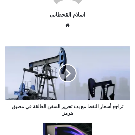
اسلام القحطانى
م
و
ق
ع
ا
ل
و
ي
ب
تراجع أسعار النفط مع بدء تحرير السفن العالقة في مضيق
هرمز