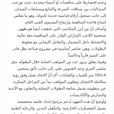
وعدم اقتصارها على منافسات أو أسماء محددة، حيث توزعت
الميداليات بين سباقات السرعة والتتابع ومسابقات الميدان،
إلى جانب تسجيل أرقام قياسية جديدة للدولة، وهو ما يعكس
اتساع قاعدة المنافسة وارتفاع المستوى الفني العام.
وأضاف أنّ من أبرز المكاسب التي تحققت أيضاً هو ظهور
شخصية اللاعب الإماراتي القادر على المنافسة بثقة عالية،
والانضباط داخل المضمار، والتعامل الإيجابي مع ضغوط
البطولات، وهي عناصر أساسية في مشروع صناعة بطل قادر
على التميز قارياً وعالمياً.
وفيما يتعلق ببروز عدد من المواهب الشابة خلال البطولة، مثل
سلمى المري وعبد القدوس علي، إلى جانب تألق منتخبي
4×100 متر للشباب والشابات، أكد أنّ الاتحاد يعمل وفق رؤية
متكاملة لاكتشاف وتطوير المواهب تبدأ من المراحل المبكرة،
عبر منظومة تشمل متابعة البطولات المحلية والتعاون مع الأندية
والمدارس والأكاديميات.
وأوضح أنّ هذه الجهود تُدعم ببرامج إعداد علمية متخصصة
تشمل المعسكرات الخارجية، والتأهيل البدني، والرعاية الطبية