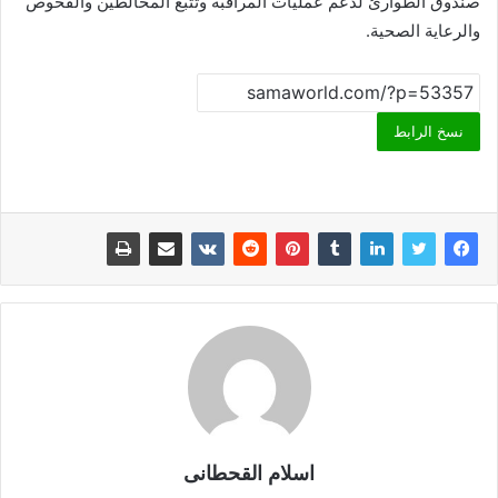
صندوق الطوارئ لدعم عمليات المراقبة وتتبع المخالطين والفحوص
والرعاية الصحية.
نسخ الرابط
اسلام القحطانى