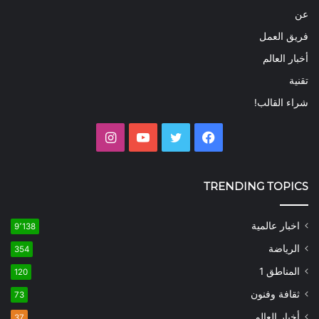
عن
فريق العمل
أخبار العالم
تقنية
شراء القالب!
فيسبوك
تويتر
يوتيوب
انستقرام
TRENDING TOPICS
اخبار عالمية
9٬138
الرياضة
354
المناطق 1
120
ثقافة وفنون
73
أخبار العالم
37