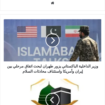
م
و
ق
ع
ا
ل
و
ي
ب
وزير الداخلية الباكستاني يزور طهران لبحث اتفاق مرحلي بين
إيران وأمريكا واستئناف محادثات السلام