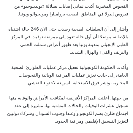
الفحوص المخبرية أكدت ثماني إصابات بسلالة «بونديبوجيو» من
فيروس إيبولا في المناطق الصحية بروامبارا ومونجوالو وبونيا.
وأشار إلى أن السلطات الصحية رصدت حتى الآن 246 حالة اشتباه
بالإصابة، موضحًا أن أول حالة تعود إلى ممرضة توفيت في المركز
الطبي الإنجيلي بمدينة بونيا بعد ظهور أعراض شملت الحمى
والنزيف والقيء والهزال الشديد.
وأكدت الحكومة الكونجولية تفعيل مركز عمليات الطوارئ الصحية
العامة، إلى جانب تعزيز عمليات المراقبة الوبائية والفحوصات
المخبرية، ونشر فرق الاستجابة السريعة لاحتواء التفشي.
من جهتها، أعلنت المراكز الأفريقية لمكافحة الأمراض والوقاية منها
تسجيل عشرات الوفيات والحالات المشتبه بها، مشيرة إلى عقد
اجتماع طارئ يضم الكونجو وأوغندا وجنوب السودان وشركاء دوليين
لتعزيز التنسيق الإقليمي ومراقبة الحدود.