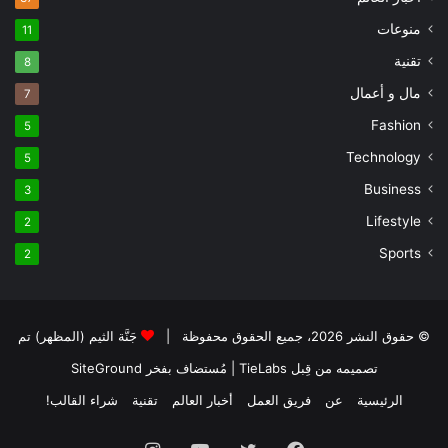
منوعات
11
تقنية
8
مال و أعمال
7
Fashion
5
Technology
5
Business
3
Lifestyle
2
Sports
2
© حقوق النشر 2026، جميع الحقوق محفوظة |
جَنَّة الثيم (المظهر) تم
تصميمه من قِبل TieLabs
| مُستضاف بفخر
SiteGround
الرئيسية
عن
فريق العمل
أخبار العالم
تقنية
شراء القالب!