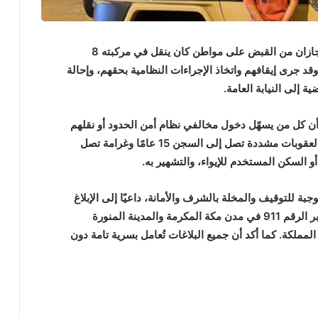
تمكنت دوريات الإدارة العامة للمجاهدين بمنطقة جازان من القبض على مواطن كان ينقل في مركبته 8
وقد جرى إيقافهم واتخاذ الإجراءات النظامية بحقهم، وإحالة
 إلى النيابة العامة.
أن كل من يسهّل دخول مخالفي نظام أمن الحدود أو نقلهم
أو إيواءهم أو تقديم أي مساعدة لهم، يعرض نفسه لعقوبات مشددة تصل إلى السجن 15 عامًا وغرامة تصل
و السكن المستخدم للإيواء، والتشهير به.
جبة للتوقيف والمخلة بالشرف والأمانة، داعيًا إلى الإبلاغ
عن مخالفي أنظمة الإقامة والعمل وأمن الحدود عبر الرقم 911 في مدن مكة المكرمة والمدينة المنورة
 و996 في بقية مناطق المملكة. كما أكد أن جميع البلاغات تُعامل بسرية تامة دون