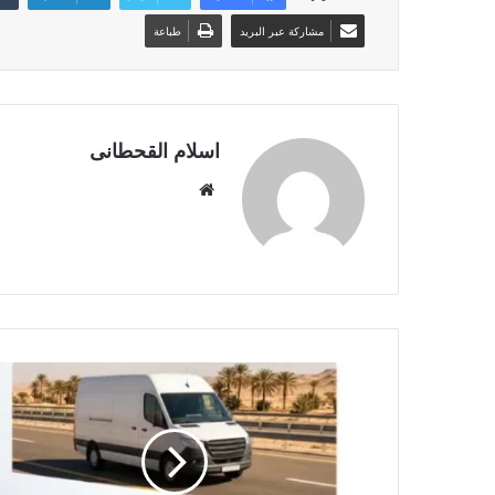
مشاركة عبر البريد
طباعة
اسلام القحطانى
م
و
ق
ع
ا
ل
و
ي
ب