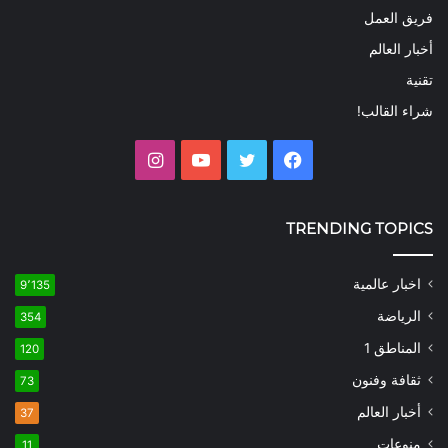
فريق العمل
أخبار العالم
تقنية
شراء القالب!
فيسبوك
تويتر
يوتيوب
انستقرام
TRENDING TOPICS
اخبار عالمية
9٬135
الرياضة
354
المناطق 1
120
ثقافة وفنون
73
أخبار العالم
37
منوعات
11