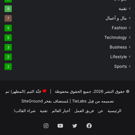
تقنية
8
مال و أعمال
7
Fashion
5
Technology
5
Business
3
Lifestyle
2
Sports
2
© حقوق النشر 2026، جميع الحقوق محفوظة |
جَنَّة الثيم (المظهر) تم
تصميمه من قِبل TieLabs
| مُستضاف بفخر
SiteGround
الرئيسية
عن
فريق العمل
أخبار العالم
تقنية
شراء القالب!
فيسبوك
تويتر
يوتيوب
انستقرام