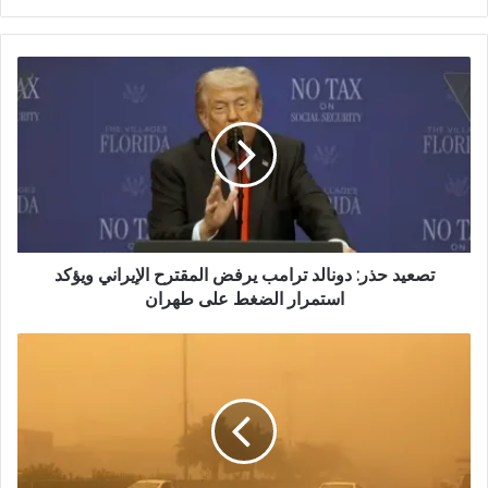
و
ق
ع
ا
ل
و
ي
ب
تصعيد حذر: دونالد ترامب يرفض المقترح الإيراني ويؤكد
استمرار الضغط على طهران