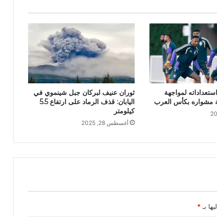
ستعداداته لمواجهة
ثوران عنيف لبركان جبل شينموي في
ة مشواره بكأس العرب
اليابان: قذف الرماد على ارتفاع 5.5
كيلومتر
أغسطس 28, 2025
يها بـ
*