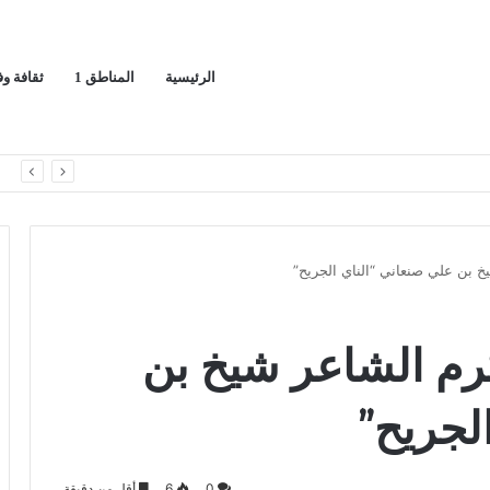
الرئيسية
المناطق 1
ثقافة و
ران ويدعو لوقف التصعيد
ا
خ بن علي صنعاني “الناي الجريح”
كرم الشاعر شيخ بن
لجريح”
0
6
أقل من دقيقة