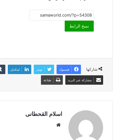
نسخ الرابط
شاركها
فيسبوك
تويتر
لينكدإن
مشاركة عبر البريد
طباعة
اسلام القحطانى
م
و
ق