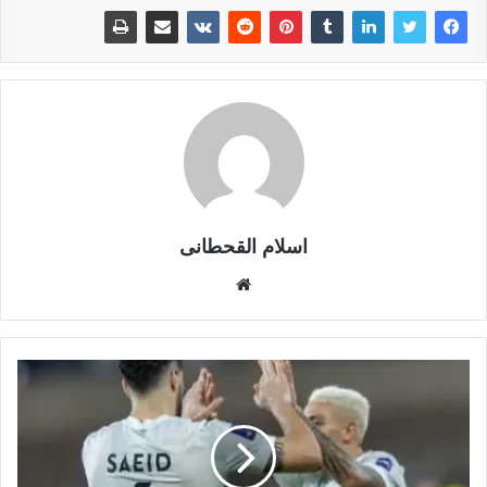
اسلام القحطانى
م
و
ق
ع
ا
ل
و
ي