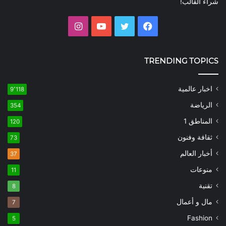
شراء القالب!
فيسبوك
تويتر
يوتيوب
انستقرام
TRENDING TOPICS
اخبار عالمية
9٬118
الرياضة
354
المناطق 1
120
ثقافة وفنون
73
أخبار العالم
37
منوعات
11
تقنية
8
مال و أعمال
7
Fashion
5