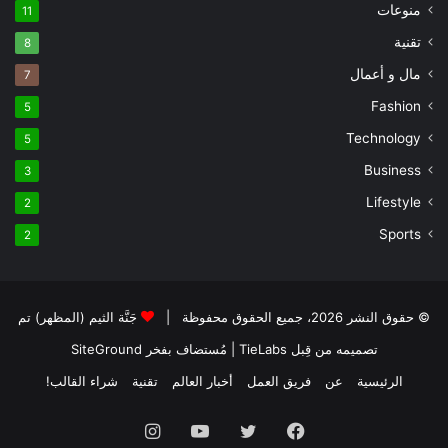
منوعات
11
تقنية
8
مال و أعمال
7
Fashion
5
Technology
5
Business
3
Lifestyle
2
Sports
2
© حقوق النشر 2026، جميع الحقوق محفوظة |
جَنَّة الثيم (المظهر) تم
تصميمه من قِبل TieLabs
| مُستضاف بفخر
SiteGround
الرئيسية
عن
فريق العمل
أخبار العالم
تقنية
شراء القالب!
فيسبوك
تويتر
يوتيوب
انستقرام