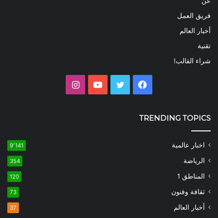
عن
فريق العمل
أخبار العالم
تقنية
شراء القالب!
فيسبوك
تويتر
يوتيوب
انستقرام
TRENDING TOPICS
اخبار عالمية
9٬141
الرياضة
354
المناطق 1
120
ثقافة وفنون
73
أخبار العالم
37