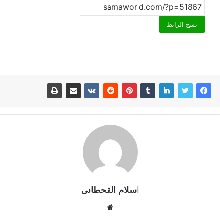
نسخ الرابط
اسلام القحطانى
م
و