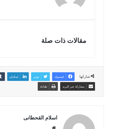
مقالات ذات صلة
شاركها
فيسبوك
تويتر
لينكدإن
مشاركة عبر البريد
طباعة
اسلام القحطانى
م