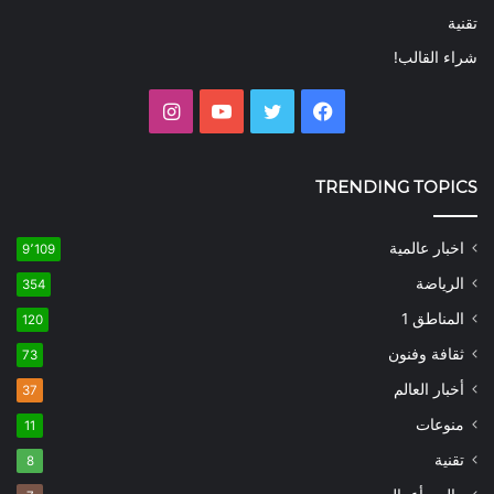
تقنية
شراء القالب!
فيسبوك
تويتر
يوتيوب
انستقرام
TRENDING TOPICS
اخبار عالمية
9٬109
الرياضة
354
المناطق 1
120
ثقافة وفنون
73
أخبار العالم
37
منوعات
11
تقنية
8