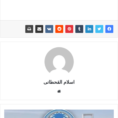
اسلام القحطانى
م
و
ق
ع
ا