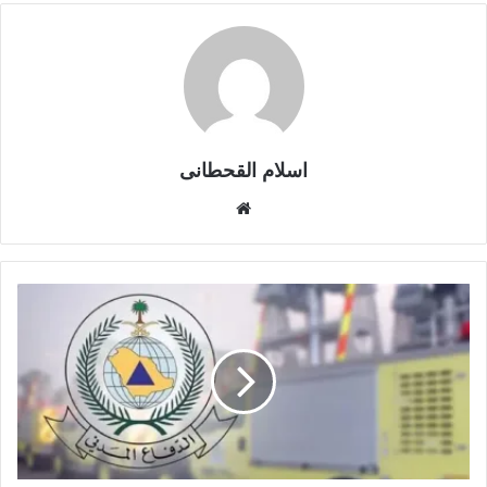
اسلام القحطانى
م
و
ق
ع
ا
ل
و
ي
ب