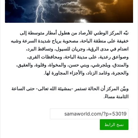
نبّه المركز الوطني للأرصاد من هطول أمطار متوسطة إلى
خفيفة على منطقة الباحة، مصحوبة برياح شديدة السرعة وشبه
انعدام في مدى الرؤية، وجريان للسيول، وتساقط البرد،
وصواعق رعدية، على مدينة الباحة، ومحافظات القرى،
والمندق، وبلجرشي، وبني حسن، والمخواة، وقلوة، والعقيق،
والحجرة، وغامد الزناد، والأجزاء المجاورة لها.
وبيّن المركز أن الحالة تستمر -بمشيئة الله تعالى- حتى الساعة
الثامنة مساءً.
نسخ الرابط