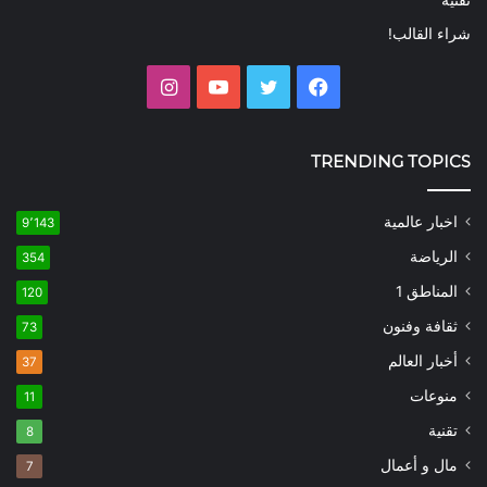
شراء القالب!
فيسبوك
تويتر
يوتيوب
انستقرام
TRENDING TOPICS
اخبار عالمية
9٬143
الرياضة
354
المناطق 1
120
ثقافة وفنون
73
أخبار العالم
37
منوعات
11
تقنية
8
مال و أعمال
7