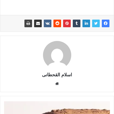
اسلام القحطانى
م
و
ق
ع
ا