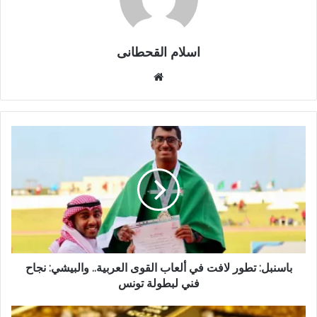
اسلام القحطانى
م
و
ق
ع
ا
ل
و
ي
ب
باسنبل: تطور لافت في ألعاب القوى العربية.. والبيشي: نجاح
فني لبطولة تونس