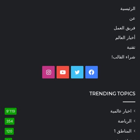
الرئيسية
عن
فريق العمل
أخبار العالم
تقنية
شراء القالب!
فيسبوك
تويتر
يوتيوب
انستقرام
TRENDING TOPICS
اخبار عالمية
9٬119
الرياضة
354
المناطق 1
120