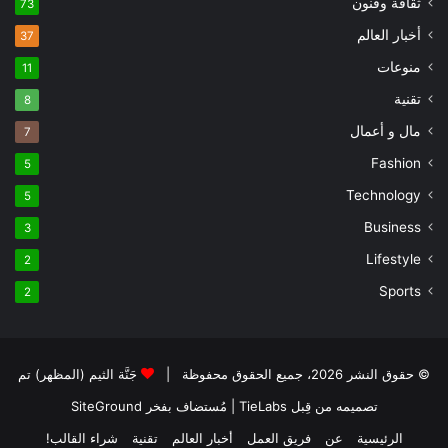
ثقافة وفنون
73
أخبار العالم
37
منوعات
11
تقنية
8
مال و أعمال
7
Fashion
5
Technology
5
Business
3
Lifestyle
2
Sports
2
© حقوق النشر 2026، جميع الحقوق محفوظة |
جَنَّة الثيم (المظهر) تم
تصميمه من قِبل TieLabs
| مُستضاف بفخر
SiteGround
الرئيسية
عن
فريق العمل
أخبار العالم
تقنية
شراء القالب!