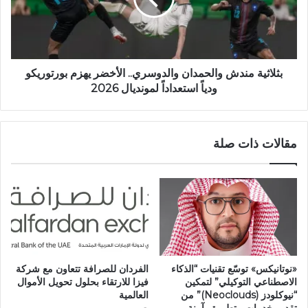
بثلاثية مندش والحمدان والدوسري.. الأخضر يهزم بورتوريكو
ودياً استعداداً لمونديال 2026
مقالات ذات صلة
«نوتانيكس» توسّع تقنيات “الذكاء
الفردان للصرافة تتعاون مع شركة
الاصطناعي التوكيلي” لتمكين
فيزا للارتقاء بحلول تحويل الأموال
“نيوكلودز (Neoclouds)” من
العالمية
تقديم خدمات متطورة وآمنة