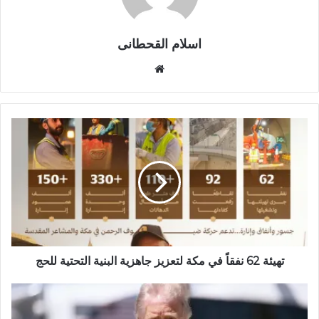
اسلام القحطانى
م
و
ق
ع
ا
ل
و
ي
ب
تهيئة 62 نفقاً في مكة لتعزيز جاهزية البنية التحتية للحج