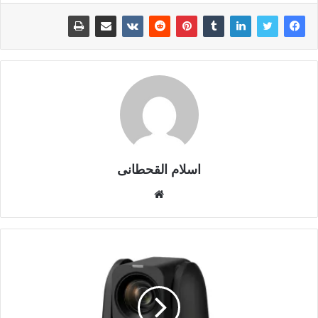
اسلام القحطانى
م
و
ق
ع
ا
ل
و
ي