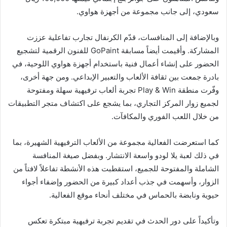
سعودي، إلى جانب مجموعة من أجهزة هواوي.
وبالإضافة إلى المنافسات، قدّم الكرنفال تجارب تفاعلية عززت
المشاركة. وأقيمت أيضاً مسابقة GoPaint للفنون الرقمية لتشجيع
الحضور على إنشاء أعمال فنية باستخدام أجهزة هواوي اللوحية، في
بادرة جمعت بين ثقافة الألعاب والتعبير الإبداعي. ومن جهة أخرى،
وفّرت منطقة Play & Win تجربة ألعاب ترفيهية سهلة ومفتوحة
لجميع زوار المركز التجاري، بما يشجع على اكتشاف متجر التطبيقات
من خلال اللعب الفوري والمكافآت.
كما استعرضت الفعالية مجموعة من الألعاب الترفيهية الشهيرة، بما
في ذلك لعبة يلا لودو واسعة الانتشار. وبفضل صيغة المنافسة
الشاملة والمفتوحة للجميع، استقطبت هذه الأنشطة تفاعلاً لافتاً من
الزوار، وأسهمت في جذب أعداد كبيرة من الحضور وإضفاء أجواء
حيوية ونابضة بالحماس في مختلف أنحاء موقع الفعالية.
وتأكيداً على دور الحدث في تقديم تجربة ترفيهية مبتكرة تعكس