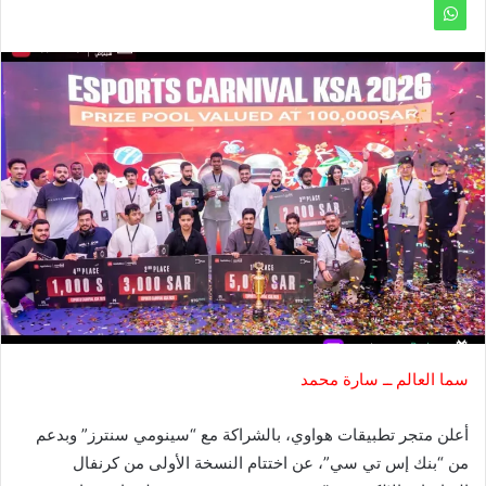
سما العالم ــ سارة محمد
أعلن متجر تطبيقات هواوي، بالشراكة مع “سينومي سنترز” وبدعم
من “بنك إس تي سي”، عن اختتام النسخة الأولى من كرنفال