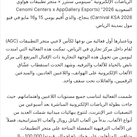
الرياضات الإلكترونية “سينومي سنترز × متجر تطبيقات هواوي
السعودية 2026” (Cenomi Centers x AppGallery Esports
Carnival KSA 2026) بنجاح، والذي أُقيم يومي 15 و16 مايو في فيو
مول بمدينة الرياض.
وباعتبارها أول فعالية من نوعها لكأس لاعبي متجر التطبيقات (AGC)
تُقام داخل مركز تجاري في الرياض، تمكنت هذه الفعالية التي امتدت
ليومين من تحويل هذه الوجهة التجارية ذات الإقبال المرتفع إلى مركز
نابض بالحياة للألعاب والترفيه. وشهد الحدث استقطاب عشّاق
الألعاب الإلكترونية على الهواتف، واللاعبين العاديين، والمبدعين
الرقميين، والعائلات تحت سقف واحد.
صُممت الفعالية لتناسب جميع مستويات اللاعبين واهتماماتهم. حيث
جاءت بطولة الرياضات الإلكترونية المباشرة بعد أسبوعين من
التصفيات عبر الإنترنت، لتتوج بنهائيات ميدانية شملت العديد من
أنواع الألعاب، بدءاً من ألعاب الباتل رويال وألعاب الاستراتيجية، فضلاً
عن الألعاب الترفيهية المفضلة المتاحة على متجر التطبيقات.
وتنافس المتأهلون على جوائز بلغ إجمالي قيمتها 100,000 ريال