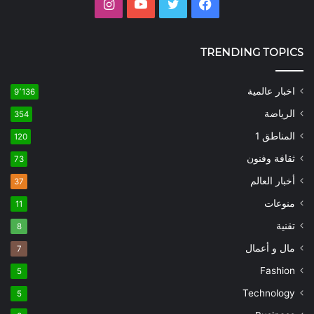
فيسبوك
تويتر
يوتيوب
انستقرام
TRENDING TOPICS
اخبار عالمية
9٬136
الرياضة
354
المناطق 1
120
ثقافة وفنون
73
أخبار العالم
37
منوعات
11
تقنية
8
مال و أعمال
7
Fashion
5
Technology
5