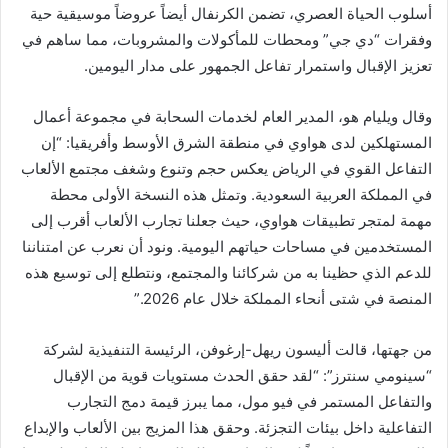
أسلوب الحياة العصري، تضمن الكرنفال أيضاً عروضاً موسيقية حية
وفقرات “دي جي” ومحطات للمأكولات والمشروبات، مما ساهم في
تعزيز الإقبال واستمرار تفاعل الجمهور على مدار اليومين.
وقال ويليام هو، المدير العام لخدمات السحابة في مجموعة أعمال
المستهلكين لدى هواوي في منطقة الشرق الأوسط وأفريقيا: “إن
التفاعل القوي في الرياض يعكس حجم وتنوع وشغف مجتمع الألعاب
في المملكة العربية السعودية. وتمثل هذه النسخة الأولى محطة
مهمة لمتجر تطبيقات هواوي، حيث جعلنا تجارب الألعاب أقرب إلى
المستخدمين في مساحات حياتهم اليومية. ونود أن نعرب عن امتناننا
للدعم الذي حظينا به من شركائنا والمجتمع، ونتطلع إلى توسيع هذه
المنصة في شتى أنحاء المملكة خلال عام 2026.”
من جهتها، قالت أليسون ريهل-إرغوفن، الرئيسة التنفيذية لشركة
“سينومي سنترز”: “لقد حقق الحدث مستويات قوية من الإقبال
والتفاعل المستمر في فيو مول، مما يبرز قيمة دمج التجارب
التفاعلية داخل بيئات التجزئة. وحقق هذا المزيج بين الألعاب والإبداع