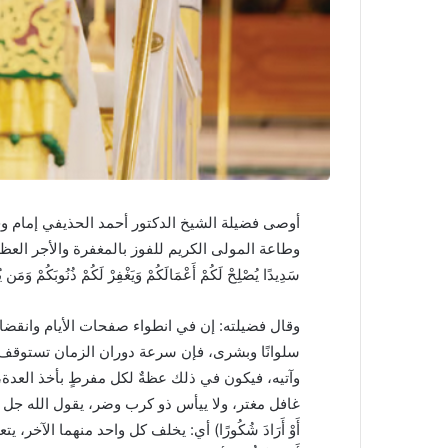
أوصى فضيلة الشيخ الدكتور أحمد الحذيفي إمام و
وطاعة المولى الكريم للفوز بالمغفرة والأجر العظيم، قال تعالى: 
سَدِيدًا يُصْلِحْ لَكُمْ أَعْمَالَكُمْ وَيَغْفِرْ لَكُمْ ذُنُوبَكُمْ وَمَن 
وقال فضيلته: إن في انطواء صفحات الأيام وانقضاء 
سلوانًا وبشرى، فإن سرعة دوران الزمان تستوقف 
وآتيه، فيكون في ذلك عظةٌ لكل مفرطٍ بأخذ العدة، 
غافل مغتر، ولا ييأس ذو كرب وضر، يقول الله جل شأنه: (وَهُوَ الَّ
أَوْ أَرَادَ شُكُورًا) أي: يخلف كل واحد منهما الآخر، يتعاقب