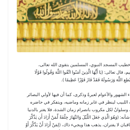
خطيب المسجد النبوي، المسلمين بتقوى الله تعالى،
(يَا أَيُّهَا الَّذِينَ آمَنُوا اتَّقُوا اللَّهَ وَقُولُوا قَوْلًا
يُطِعِ اللَّهَ وَرَسُولَهُ فَقَدْ فَازَ فَوْزًا عَظِيمًا ).
الشهور والأعوام لعبرةً وذكرى، كما أن فيها لأولي البصائر
اللبيب لينظر في غابر زمانه وماضيه، ويتفكر في حاضره
وسلوانٌ لكل مكروب بانصرام زمان الشدة، فلا يغتر بالدنيا
ذِي جَعَلَ اللَّيْلَ وَالنَّهَارَ خِلْفَةً لِّمَنْ أَرَادَ أَن يَذَّكَّرَ
ان لا يفتران، يذهب هذا ويجيء ذاك، (لِمَنْ أَرَادَ أَنْ يَذَّكَّرَ أَوْ