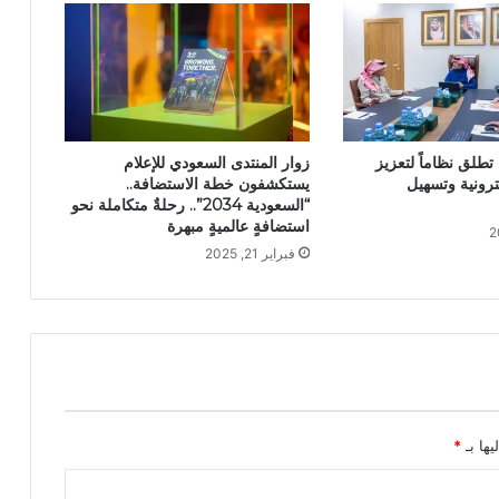
تطلق نظاماً لتعزيز
زوار المنتدى السعودي للإعلام
كترونية وتسهيل
يستكشفون خطة الاستضافة..
“السعودية 2034”.. رحلةٌ متكاملة نحو
استضافةٍ عالميةٍ مبهرة
فبراير 21, 2025
يها بـ
*