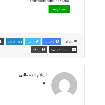
نسخ الرابط
شاركها
فيسبوك
تويتر
لينكدإن
مشاركة عبر البريد
طباعة
اسلام القحطانى
م
و
ق
ع