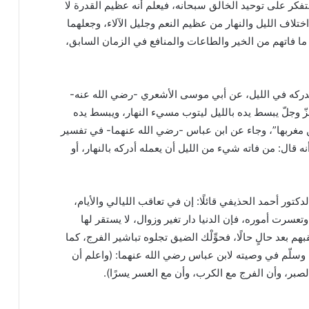
المتفكر على توحيد الخالق سبحانه، فيعلم أنه عظيم القدرة لا
لاف الليل والنهار من عظيم النعم وجليل الآلاء، وجعلهما
ما فاتهم من الخير والطاعات والمنافع في الزمان السابق،
تدركه في الليل، عن أبي موسى الأشعري -رضي الله عنه-
عزّ وجلّ يبسط يده بالليل ليتوب مسيء النهار، ويبسط يده
مغربها”، وجاء عن ابن عباس -رضي الله عنهما- في تفسير
خِلْفَةً) أنه قال: من فاته شيء من الليل أن يعمله أدركه بالنهار، أو
ور أحمد الحذيفي قائلًا: إن في تعاقب الليالي والأيام،
تعسرت أموره، فإن الدنيا دار تغير وزوال، لا يستقر لها
قبهم بعد حالٍ حالًا، فحوِّلْك الضيق تجلوه تباشير الفرج، كما
ه وسلّم في وصيته لابن عباس رضي الله عنهما: (واعلم أن
الصبر، وأن الفرج مع الكرب، وأن مع العسر يسرًا).