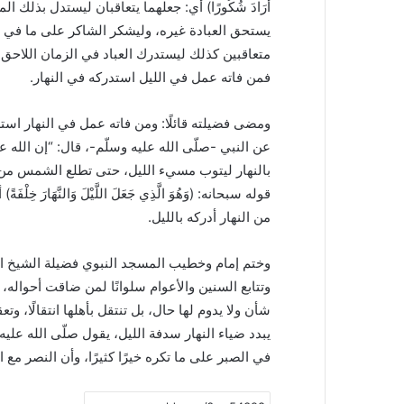
أَرَادَ شُكُورًا) أي: جعلهما يتعاقبان ليستدل بذلك 
يستحق العبادة غيره، وليشكر الشاكر على ما في اخت
متعاقبين كذلك ليستدرك العباد في الزمان اللاحق 
فمن فاته عمل في الليل استدركه في النهار.
ومضى فضيلته قائلًا: ومن فاته عمل في النهار اس
عن النبي -صلّى الله عليه وسلّم-، قال: “إن الله 
بالنهار ليتوب مسيء الليل، حتى تطلع الشمس من 
قوله سبحانه: (وَهُوَ الَّذِي جَعَلَ اللَّيْلَ وَالنَّهَارَ 
من النهار أدركه بالليل.
وختم إمام وخطيب المسجد النبوي فضيلة الشيخ الدكت
وتتابع السنين والأعوام سلوانًا لمن ضاقت أحواله، و
شأن ولا يدوم لها حال، بل تنتقل بأهلها انتقالًا، وتع
يبدد ضياء النهار سدفة الليل، يقول صلّى الله علي
في الصبر على ما تكره خيرًا كثيرًا، وأن النصر مع 