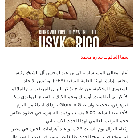
سما العالم ــ سارة محمد
أعلن معالي المستشار تركي بن عبدالمحسن آل الشيخ، رئيس
مجلس إدارة الهيئة العامة للترفيه (GEA)، ورئيس الاتحاد
السعودي للملاكمة، عن طرح تذاكر النزال المرتقب بين الملاكم
الأوكراني أولكسندر أوسيك ونجم الكيك بوكسينغ الهولندي ريكو
فيرهوفن، تحت عنوانGlory in Giza ، وذلك ابتداءً من اليوم
الأحد عند الساعة 5:00 مساء بتوقيت القاهرة، في خطوة تعكس
حجم الترقب العالمي لهذا الحدث الاستثنائي.
ويُقام النزال يوم السبت 23 مايو عند أهرامات الجيزة في مصر،
في موقع فريد يمنح الحدث طابعًا غير مسبوق، حيث يلتقي بطل