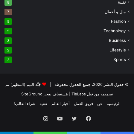
تقنية
8
مال و أعمال
7
Fashion
5
Technology
5
Business
3
Lifestyle
2
Sports
2
© حقوق النشر 2026، جميع الحقوق محفوظة |
جَنَّة الثيم (المظهر) تم
تصميمه من قِبل TieLabs
| مُستضاف بفخر
SiteGround
الرئيسية
عن
فريق العمل
أخبار العالم
تقنية
شراء القالب!
فيسبوك
تويتر
يوتيوب
انستقرام