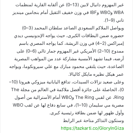
غير المهزوم دانيال لابين (13–0) عن ألقابه القارية لمنظمات
WBA وWBO وIBF في وزن خفيف الثقيل أمام بنجامين مينديز
تاني (9–1).
ويواصل الملاكم السعودي الصاعد سلطان المحمد (3–0)
حضوره ضمن البطاقات الكبرى، حيث يواجه الإندونيسي ديدي
إمبراكس (2–4) في وزن الريشة، كما يواجه المصري باسم
ممدوح (10–2) الأمريكي غير المهزوم جمار تالي (6–0) على
أرضه، فيما تشهد الأمسية مشاركة عدد من المواهب المصرية
الصاعدة، حيث يلتقي محمود مبارك مع علي سيرونكوما، ويواجه
عمر هيكل نظيره مايكل كاليالا.
وعلى صعيد نزالات السيدات، تدافع اليابانية ميزوكي هيروتا (10–
0)، الحاصلة على جائزة أفضل ملاكمة في العالم من مجلة The
Ring، عن لقبي The Ring وWBO أمام الأسترالية من أصول
مصرية مي سليمان (10–1)، في سابع دفاع لها عن لقب WBO
وأول ظهور لها ضمن بطاقة رئيسية كبرى.
وستكون التذاكر متاحة عبر الرابط
https://tazkarti.co/GloryInGiza