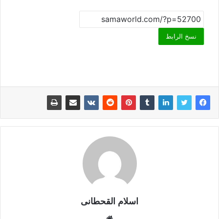
نسخ الرابط
اسلام القحطانى
م