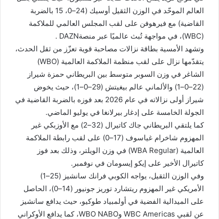
العالم الموحّد في الوزن الثقيل أوسيك (24–0، 15 بالضربة
القاضية) مع فيرهوفن على لقب المجلس العالمي للملاكمة
(WBC)، في مواجهة تُبث عالميًا عبر منصةDAZN .
وتشهد الأمسية بطاقة نزالات مصاحبة قوية تعزّز من ثقل الحدث،
يتقدّمها نزال على لقب منظمة الملاكمة العالمية (WBO)
الشاغر في وزن السوبر متوسط بين البريطاني حمزة شيراز
(22–0–1) والألماني عالم بيغيتش (29–0–1)، حيث يخوض
شيراز أولى نزالاته في عام 2026 بعد فوزه بالضربة القاضية في
الجولة الخامسة على إدغار بيرلانغا في يوليو الماضي.
كما يلتقي البريطاني جاك كاتيرال (32–2) مع الأوزبكي غير
المهزوم شاخرام غياسوف (17–0) على لقب رابطة الملاكمة
العالمية (WBA Regular) في وزن الويلتر، وذلك بعد فوز
كاتيرال الأخير على إيكو إيسومان في نوفمبر.
وفي الوزن الثقيل، يواجه الكوبي فرانك سانشيز (25–1)
الأمريكي غير المهزوم ريتشارد توريز جونيور (14–0)، الحاصل
على الميدالية الفضية في أولمبياد طوكيو، حيث يدافع سانشيز
عن لقبي WBC Americas وWBO NABO، كما يدافع الأوكراني