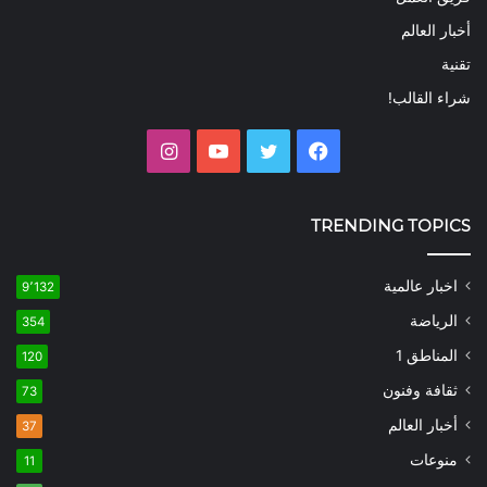
أخبار العالم
تقنية
شراء القالب!
فيسبوك
تويتر
يوتيوب
انستقرام
TRENDING TOPICS
اخبار عالمية
9٬132
الرياضة
354
المناطق 1
120
ثقافة وفنون
73
أخبار العالم
37
منوعات
11