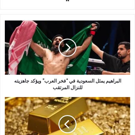
و
ق
ع
ا
ل
و
ي
ب
البراهيم يمثل السعودية في “فخر العرب” ويؤكد جاهزيته
للنزال المرتقب