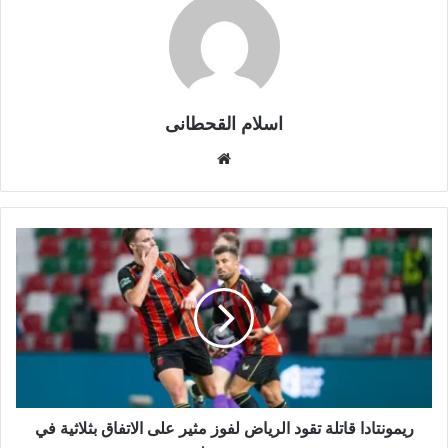
اسلام القحطانى
م
و
ق
ع
ا
ل
و
ي
ب
ريمونتادا قاتلة تقود الرياض لفوز مثير على الاتفاق بثلاثية في