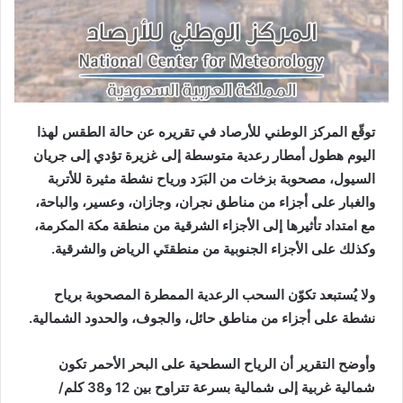
توقّع المركز الوطني للأرصاد في تقريره عن حالة الطقس لهذا
اليوم هطول أمطار رعدية متوسطة إلى غزيرة تؤدي إلى جريان
السيول، مصحوبة بزخات من البَرَد ورياح نشطة مثيرة للأتربة
والغبار على أجزاء من مناطق نجران، وجازان، وعسير، والباحة،
مع امتداد تأثيرها إلى الأجزاء الشرقية من منطقة مكة المكرمة،
وكذلك على الأجزاء الجنوبية من منطقتَي الرياض والشرقية.
ولا يُستبعد تكوّن السحب الرعدية الممطرة المصحوبة برياح
نشطة على أجزاء من مناطق حائل، والجوف، والحدود الشمالية.
وأوضح التقرير أن الرياح السطحية على البحر الأحمر تكون
شمالية غربية إلى شمالية بسرعة تتراوح بين 12 و38 كلم/