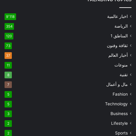
اخبار عالمية
9٬118
الرياضة
354
المناطق 1
120
ثقافة وفنون
73
أخبار العالم
37
منوعات
11
تقنية
8
مال و أعمال
7
Fashion
5
Technology
5
Business
3
Lifestyle
2
Sports
2