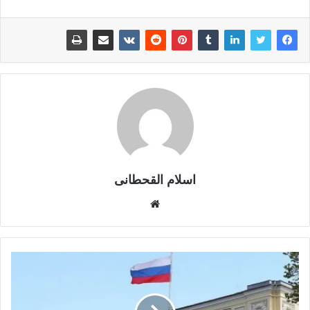
اسلام القحطانى
م
و
ق
ع
ا
ل
و