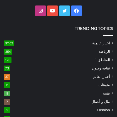
فيسبوك
تويتر
يوتيوب
انستقرام
TRENDING TOPICS
اخبار عالمية
9٬102
الرياضة
354
المناطق 1
120
ثقافة وفنون
73
أخبار العالم
37
منوعات
11
تقنية
8
مال و أعمال
7
Fashion
5