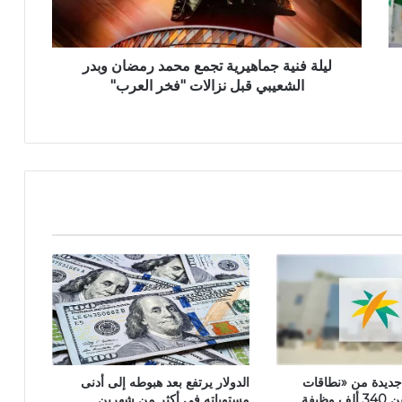
ليلة فنية جماهيرية تجمع محمد رمضان وبدر
الشعيبي قبل نزالات "فخر العرب"
الدولار يرتفع بعد هبوطه إلى أدنى
جديدة من «نطاقات
مستوياته في أكثر من شهرين
المطوّر» لتوطين 340 ألف وظيفة