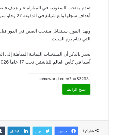
أهداف سجلها وانغ شيانغ في الدقيقة 27 وجاو سونغيوان في الدقيقة 59، ثم سيفان في الدقيقة 90+2.
وبهذا الفوز، سيتقابل منتخب الصين في الدور قبل الن
التي تقام يوم السبت.
يجدر بالذكر أن المنتخبات الثمانية المتأهلة إلى 
آسيا في كأس العالم للناشئين تحت 17 عاماً 2026 في قطر، لتنضم إلى منتخب قطر المضيف.
نسخ الرابط
شاركها
فيسبوك
تويتر
لينكدإن