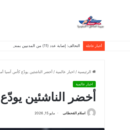
التحالف: إصابة عدد (11) من المدنيين بمنطقة نجران نتيجة اعتداءات إرهابية حوثية
أخبار عاجلة
الرئيسية
/
اخبار عالمية
/
أخضر الناشئين يودّع كأس آسيا أم
اخبار عالمية
أخضر الناشئين يودّع
اسلام القحطانى
مايو 15, 2026