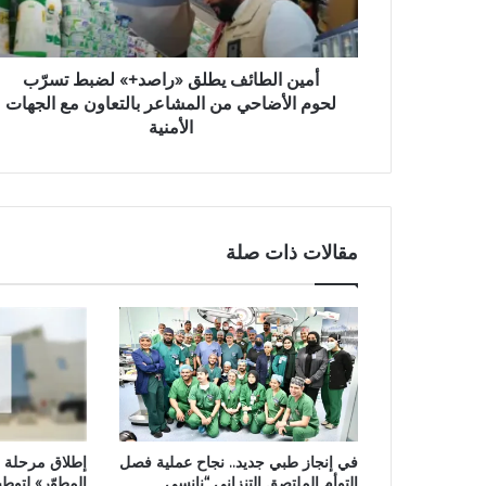
أمين الطائف يطلق «راصد+» لضبط تسرّب
لحوم الأضاحي من المشاعر بالتعاون مع الجهات
الأمنية
مقالات ذات صلة
في إنجاز طبي جديد.. نجاح عملية فصل
إطلاق مرحلة 
التوأم الملتصق التنزاني “نانسي