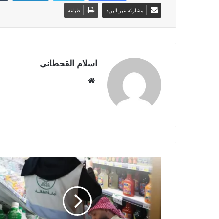
مشاركة عبر البريد
طباعة
اسلام القحطانى
م
و
ق
ع
ا
ل
و
ي
ب